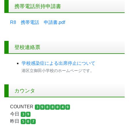
携帯電話所持申請書
R8 携帯電話 申請書.pdf
登校連絡票
学校感染症による出席停止について
港区立御田小学校のホームページです。
カウンタ
COUNTER
3
9
8
8
0
4
9
今日
3
9
昨日
5
0
7