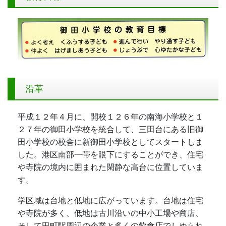
沿革
平成１２年４月に、開校１２６年の南海小学校と１
２７年の御田小学校を統合して、三田台にある旧御
田小学校の校舎に新御田小学校としてスタートしま
した。港区南部一帯を眼下にすることができ、住宅
や寺院の境内に囲まれた閑静な高台に位置していま
す。
学区域は台地と低地に広がっています。台地は住宅
や寺院が多く、低地は古川沿いの中小工場や商店、
そして田町駅周辺の企業と多くの飲食店でしめられ