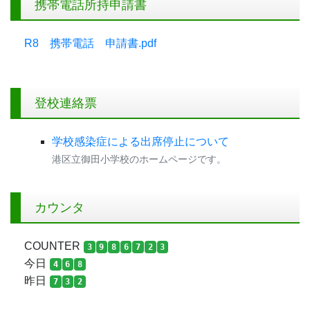
携帯電話所持申請書
R8 携帯電話 申請書.pdf
登校連絡票
学校感染症による出席停止について
港区立御田小学校のホームページです。
カウンタ
COUNTER
3
9
8
6
7
2
3
今日
4
6
8
昨日
7
3
2