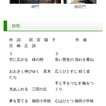
御田門
岬門
校歌
作 詞 田 宮 陽 子 作 曲
庄 崎 正 訓
１
２
空に広がる 緑の梢
長い歴史の 流れを重ね
おおきく伸びゆく 若木
広くひとすじ 続く道
たち
手と手をつなぎ 輪をつ
光あふれる 三田の丘
くり
夢を育てる 御田小学校
心はひとつ 御田小学校